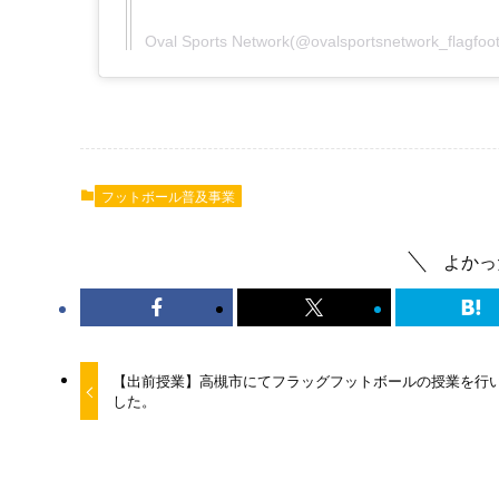
Oval Sports Network(@ovalsportsnetwork_fl
フットボール普及事業
よかっ
【出前授業】高槻市にてフラッグフットボールの授業を行
した。